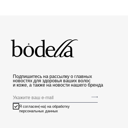
Одн
Дву
Нав
Подпишитесь на рассылку о главных
Мас
новостях для здоровья ваших волос
Рез
и коже, а также на новости нашего бренда
Тюр
Пол
Сер
Я согласен(-на) на обработку
персональных данных
На этом сайте используются файлы cookie.