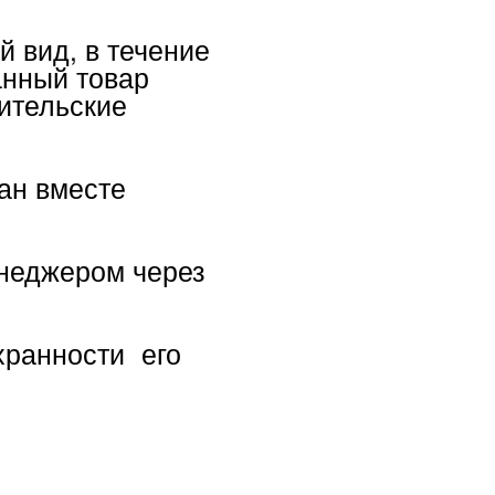
е
м через
и его
СВЯЗАТЬСЯ С НАМИ