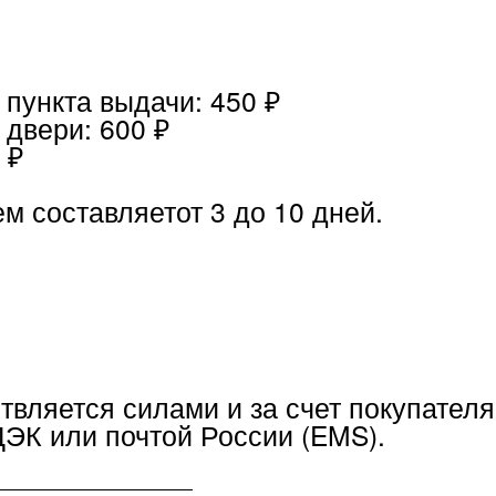
и: 600 ₽
ставляетот 3 до 10 дней.
тся силами и за счет покупателя:
ли почтой России (EMS).
сохранивший свой первоначальный вид,
в 
доставки при условии, если указанный то
хранены его товарный вид, потребительски
и и оригинальная упаковка.