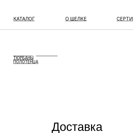
КАТАЛОГ
О ШЕЛКЕ
СЕРТИФИКА
КАТАЛОГ
ОДНОСТОРОННИЕ НАВОЛОЧКИ
ДВУХСТОРОННИЕ НАВОЛОЧКИ
НАВОЛОЧКИ 40*60
МАСКИ ДЛЯ СНА
РЕЗИНКИ ДЛЯ ВОЛОС
ТЮРБАНЫ
ПОЛОТЕНЦА
Доставка