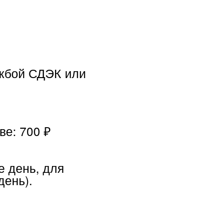
ЭК или
ля