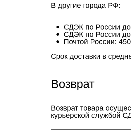
СДЭК по России до двер
Почтой России: 450 ₽
Срок доставки в среднем со
Возврат
Возврат товара осуществляе
курьерской службой СДЭК и
Вы можете вернуть товар, 
7 календарных дней после 
не был в употреблении
, со
свойства, фабричные ярлык