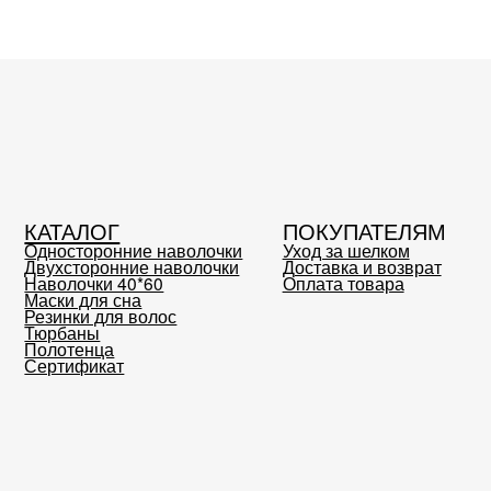
осторонние наволочки
Уход за шелком
Bôdella - эт
хсторонние наволочки
Доставка и возврат
Блог
олочки 40*60
Оплата товара
Контакты
ки для сна
инки для волос
баны
отенца
тификат
Публичная 